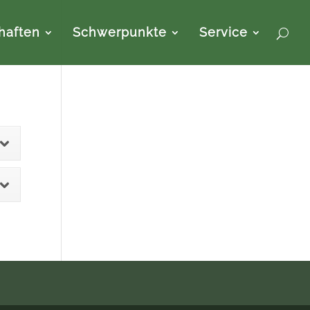
haften
Schwerpunkte
Service